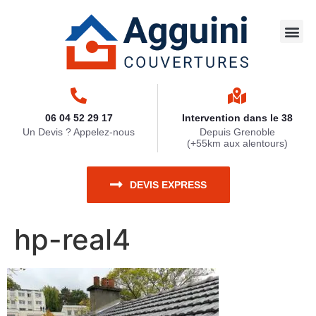
Travaux 
Nettoya
Zinguerie
Ravaleme
Travaux 
06 04 52 29 17
Intervention dans le 38
Un Devis ? Appelez-nous
Depuis Grenoble
(+55km aux alentours)
DEVIS EXPRESS
hp-real4