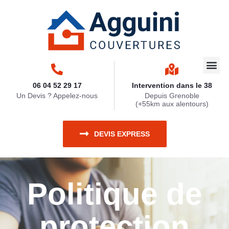
Travaux 
Nettoya
Zinguerie
Ravaleme
Travaux 
06 04 52 29 17
Intervention dans le 38
Un Devis ? Appelez-nous
Depuis Grenoble
(+55km aux alentours)
DEVIS EXPRESS
Politique de
protection