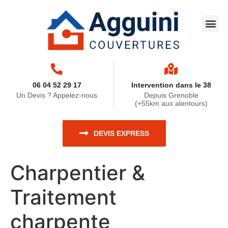
Travaux 
Nettoya
Zinguerie
Ravaleme
Travaux 
06 04 52 29 17
Intervention dans le 38
Un Devis ? Appelez-nous
Depuis Grenoble
(+55km aux alentours)
DEVIS EXPRESS
Charpentier &
Traitement
charpente