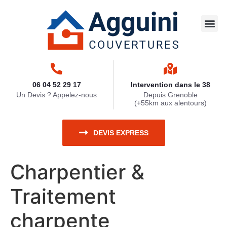
Travaux 
Nettoya
Zinguerie
Ravaleme
Travaux 
06 04 52 29 17
Intervention dans le 38
Un Devis ? Appelez-nous
Depuis Grenoble
(+55km aux alentours)
DEVIS EXPRESS
Charpentier &
Traitement
charpente